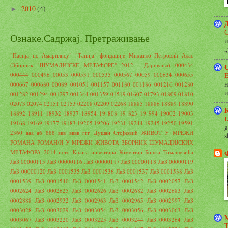
2010
(4)
►
С
Ознаке.Садржај. Претраживање
и
„
"Пасија по Амарилису"
"Тапија" фондације Михаило Петровић Алас
(Зборник "ШУМАДИЈСКЕ МЕТАФОРЕ" 2012 - Даривања)
000434
000444
000496
00053
000531
000535
000567
00059
000634
000655
000667
000680
00089
001051
001157
001180
001186
001216
001280
и
001282
001294
001297
001344
001359
01519
01607
01793
01809
01810
02073
02074
02151
02153
02208
02209
02268
18885
18886
18889
18890
18892
18911
18932
18937
18954
19 808
19 823
19 994
19002
19003
19168
19169
19177
19183
19205
19206
19231
19244
19245
19250
19591
g
2360
ааа
аб
ббб
ввв
вввв
ггг
Душан Стојковић
ЖИВОТ У МРЕЖИ
s
РОМАНА РОМАН/И У МРЕЖИ ЖИВОТА
ЗБОРНИК ШУМАДИЈСКИХ
МЕТАФОРА 2014
исто
Књига инвентара
Коментар Бошка Томашевића
ЛеЗ 00000115
ЛеЗ 00000116
ЛеЗ 00000117
ЛеЗ 00000118
ЛеЗ 00000119
ЛеЗ 00000120
ЛеЗ 0001535
ЛеЗ 0001536
ЛеЗ 0001537
ЛеЗ 0001538
ЛеЗ
0001539
ЛеЗ 0001540
ЛеЗ 0001541
ЛеЗ 0001542
ЛеЗ 0002057
ЛеЗ
0002624
ЛеЗ 0002625
ЛеЗ 0002626
ЛеЗ 0002682
ЛеЗ 0002683
ЛеЗ
0002888
ЛеЗ 0002932
ЛеЗ 0002963
ЛеЗ 0002965
ЛеЗ 0002997
ЛеЗ
0003028
ЛеЗ 0003029
ЛеЗ 0003054
ЛеЗ 0003056
ЛеЗ 0003063
ЛеЗ
0003067
ЛеЗ 0003220
ЛеЗ 0003225
ЛеЗ 0003244
ЛеЗ 0003264
ЛеЗ
Т