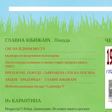
ГЛАВНА КЊИЖАРА . Понуда
ЧЕ
СВЕ НА ЈЕДНОМ МЕСТУ
књижара на ваздушним колосецима
Листа понуда половних и веома старих вредних књига
(0001)
ПРЕПОРУКЕ, ПОНУДЕ, САВРЕМЕНА СРПСКА ПОЕЗИЈА
АКЦИЈЕ "БРАДОРАЦА" - ГЛАВНЕ КЊИЖАРЕ
Мобилна књижара писаца "Сазвежђа З"
Из КАРАНТИНА
Druga(cija?) Srbija, Занимљиво, Из нових књига српских