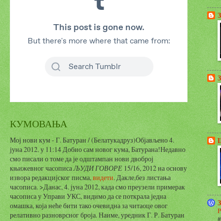
КУМОВАЊА
Мој нови кум - Г. Батуран / (Белатукадруз)Објављено 4.
јуна 2012. у 11:14 Добио сам новог кума, Батурана!Недавно
смо писали о томе да је одштампан нови двоброј
књижевног часописа
ЉУДИ ГОВОРЕ
15/16, 2012 на основу
извора редакцијског писма,
видети
.
Дакле,без листања
часописа. >Данас, 4. јуна 2012, када смо преузели примерак
часописа у Управи УКС, видимо да се поткрала једна
омашка, која неће бити тако очевидна за читаоце овог
P
релативно разноврсног броја. Наиме, уредник Г. Р. Батуран
#