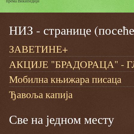
према Википедији
НИЗ - странице (посеће
ЗАВЕТИНЕ+
АКЦИЈЕ "БРАДОРАЦА" -
Мобилна књижара писаца
Ђавоља капија
Све на једном месту