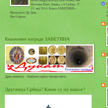
Белатукадруза КАД ПЕК ПОБЕСНИ
Поплава Пека, Звижд, с-и Србија. !5 -
А
19. мај 2014. Канал ЗАВЕТИНЕ+
i
Продуцент Др Дим...
9
Пре 6 година
Књижевне награде ЗАВЕТИНА
Дрво живота. - Амблем тајног писма света
Другачија Србија? Какве су јој шансе?