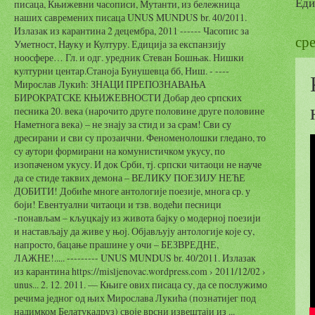
Еди
писаца, Књижевни часописи, Мутанти, из бележница
наших савремених писаца UNUS MUNDUS br. 40/2011.
Излазак из карантина 2 децембра, 2011 ------ Часопис за
сре
Уметност, Науку и Културу. Едиција за експанзију
ноосфере… Гл. и одг. уредник Стеван Бошњак. Нишки
културни центар.Станоја Бунушевца бб, Ниш. - ----
Мирослав Лукић: ЗНАЦИ ПРЕПОЗНАВАЊА
БИРОКРАТСКЕ КЊИЖЕВНОСТИ Добар део српских
песника 20. века (нарочито друге половине друге половине
Наметнога века) – не знају за стид и за срам! Сви су
дресирани и сви су прозаични. Феноменолошки гледано, то
су аутори формирани на комунистичком укусу, по
изопаченом укусу. И док Срби, тј. српски читаоци не науче
да се стиде таквих демона – ВЕЛИКУ ПОЕЗИЈУ НЕЋЕ
ДОБИТИ! Добиће многе антологије поезије, многа ср. у
боји! Евентуални читаоци и тзв. водећи песници
-понављам – кљуцкају из живота бајку о модерној поезији
и настављају да живе у њој. Објављују антологије које су,
напросто, бацање прашине у очи – БЕЗВРЕДНЕ,
ЛАЖНЕ!..... --------- UNUS MUNDUS br. 40/2011. Излазак
из карантина https://misljenovac.wordpress.com › 2011/12/02 ›
unus... 2. 12. 2011. — Књиге ових писаца су, да се послужимо
речима једног од њих Мирослава Лукића (познатијег под
надимком Белатукадруз) своје врсни извештаји из ...