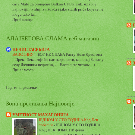
сата Malo za promjenu Balkan UFO klasik, uz spoj
najnovijih tvrdnji zviždača i jako starih priča koje se ne
mogu tako la...
Пре 9 месеци
АЛАЈБЕГОВА СЛАМА веб магазин
НЕЧИСТАСРБИЈА
ВАИСТИНУ!
-
БОГ НЕ СПАВА Расту Нови брестови
– Преко Пека, који ће нас надживети, као онај Запис у
З
селу Љешница недалеко, … Наставите читање →
Пре 11 месеци
Гадгет за дељење
Зона преливања.Најновије
УМЕТНОСТ МАХАГОНИЈА
ЈЕДНОМ У СТО ГОДИНА.Кад Пек
побесни
-
ЈЕДНОМ У СТО ГОДИНА
КАД ПЕК ПОБЕСНИ филм