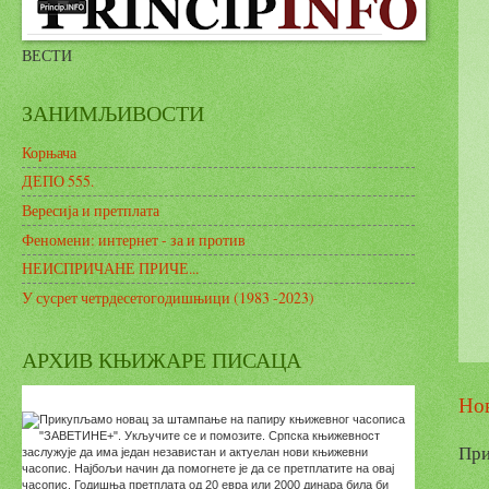
ВЕСТИ
ЗАНИМЉИВОСТИ
Корњача
ДЕПО 555.
Вересија и претплата
Феномени: интернет - за и против
НЕИСПРИЧАНЕ ПРИЧЕ...
У сусрет четрдесетогодишњици (1983 -2023)
АРХИВ КЊИЖАРЕ ПИСАЦА
Нов
При