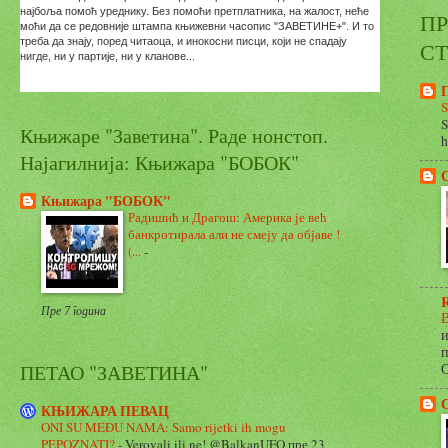
ПР
СТ
S
S
Књижаре "Заветина". Раде нонстоп.
h
Најагилнија: Књижара "БОБОК"
Књижара "БОБОК"
Радишић и Драгош: Америка је већ
банкротирала али не смеју да објаве !
(...
-
Пре 7 година
В
и
п
ПЕТАО "ЗАВЕТИНА"
О
КЊИЖАРА ПЕВАЦ
ONI SU MEĐU NAMA: Samo rijetki ih mogu
PEPOZNATI?
-
Verovali ili ne! @BalkanUFO пре 23