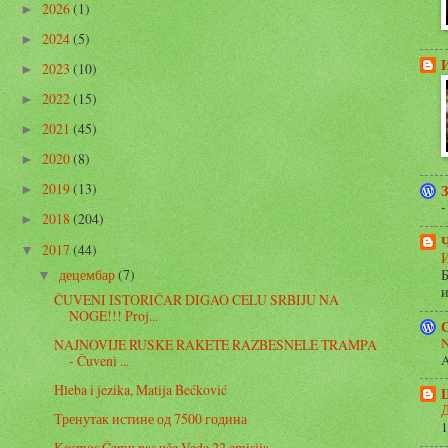
2026
(1)
►
2024
(5)
►
2023
(10)
►
2022
(15)
►
2021
(45)
►
2020
(8)
►
2019
(13)
►
-
2018
(204)
►
2017
(44)
▼
децембар
(7)
Б
▼
и
ČUVENI ISTORIČAR DIGAO CELU SRBIJU NA
NOGE!!! Proj...
N
NAJNOVIJE RUSKE RAKETE RAZBESNELE TRAMPA
- Čuveni ...
Hleba i jezika, Matija Bećković
Д
Тренутак истине од 7500 година
1
Kosmos Čemu nas uče Vede 22.emisija