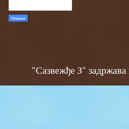
"Сазвежђе З" задржава