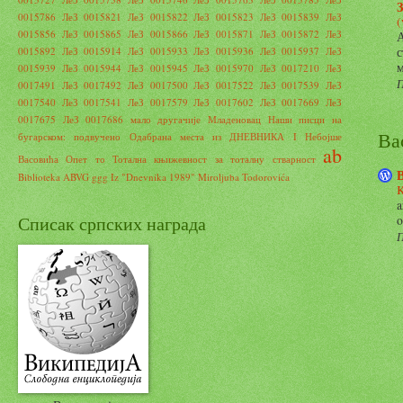
0015786
ЛеЗ 0015821
ЛеЗ 0015822
ЛеЗ 0015823
ЛеЗ 0015839
ЛеЗ
(
0015856
ЛеЗ 0015865
ЛеЗ 0015866
ЛеЗ 0015871
ЛеЗ 0015872
ЛеЗ
А
0015892
ЛеЗ 0015914
ЛеЗ 0015933
ЛеЗ 0015936
ЛеЗ 0015937
ЛеЗ
с
м
0015939
ЛеЗ 0015944
ЛеЗ 0015945
ЛеЗ 0015970
ЛеЗ 0017210
ЛеЗ
П
0017491
ЛеЗ 0017492
ЛеЗ 0017500
ЛеЗ 0017522
ЛеЗ 0017539
ЛеЗ
0017540
ЛеЗ 0017541
ЛеЗ 0017579
ЛеЗ 0017602
ЛеЗ 0017669
ЛеЗ
0017675
ЛеЗ 0017686
мало другачије
Младеновац
Наши писци на
Ва
бугарском: подвучено
Одабрана места из ДНЕВНИКА I Небојше
ab
Васовића
Опет то
Тотална књижевност за тоталну стварност
Biblioteka ABVG
ggg
Iz "Dnevnika 1989" Miroljuba Todorovića
K
a
Списак српских награда
o
П