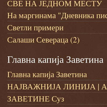
СВЕ НА ЈЕДНОМ МЕСТУ
На маргинама "Дневника пи
Светли примери
Салаши Севераца (2)
Главна капија Заветина
Главна капија Заветина
НАЈВАЖНИЈА ЛИНИЈА | А
ЗАВЕТИНЕ Суз