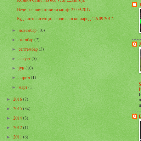
Веде - основи цивилизације 23.09.2017.
Куда интелигенција води српски народ? 26.09.2017.
новембар
(10)
►
октобар
(7)
►
Ј
септембар
(3)
►
август
(5)
►
јун
(10)
►
април
(1)
►
S
март
(1)
►
И
И
2016
(7)
►
л
д
2015
(34)
►
2014
(3)
►
2012
(1)
►
2011
(6)
►