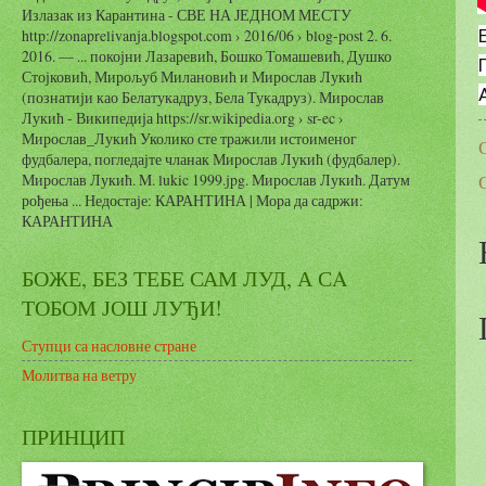
Излазак из Карантина - СВЕ НА ЈЕДНОМ МЕСТУ
http://zonaprelivanja.blogspot.com › 2016/06 › blog-post 2. 6.
Е
2016. — ... покојни Лазаревић, Бошко Томашевић, Душко
Стојковић, Мирољуб Милановић и Мирослав Лукић
(познатији као Белатукадруз, Бела Тукадруз). Мирослав
Лукић - Википедија https://sr.wikipedia.org › sr-ec ›
Мирослав_Лукић Уколико сте тражили истоименог
фудбалера, погледајте чланак Мирослав Лукић (фудбалер).
Мирослав Лукић. M. lukic 1999.jpg. Мирослав Лукић. Датум
рођења ... Недостаје: КАРАНТИНА ‎| Мора да садржи:
КАРАНТИНА
БОЖЕ, БЕЗ ТЕБЕ САМ ЛУД, А СA
ТОБОМ ЈОШ ЛУЂИ!
Ступци са насловне стране
Молитва на ветру
ПРИНЦИП