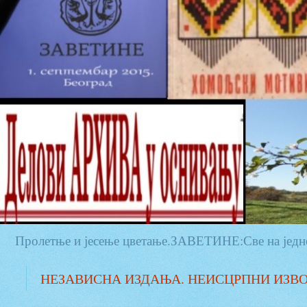
Пролетње и јесење цветање.ЗАВЕТИНЕ:Све на једн
НЕЗАВИСНА ИЗДАЊА. НЕИСЦРПНИ ИЗВ