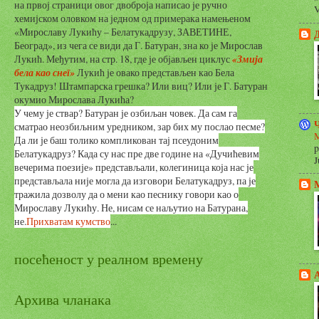
на првој страници овог двоброја написао је ручно
V
хемијском оловком на једном од примерака намењеном
«Мирославу Лукићу – Белатукадрузу, ЗАВЕТИНЕ,
Београд»
, из чега се види да Г. Батуран, зна ко је Мирослав
Лукић. Међутим, на стр. 18, где је објављен циклус
«Змија
бела као снег»
Лукић је овако представљен као
Бела
Тукадруз
! Штампарска грешка? Или виц? Или је Г. Батуран
окумио
Мирослава Лукића?
У чему је ствар? Батуран је озбиљан човек. Да сам га
сматрао неозбиљним уредником, зар бих му послао песме?
M
Да ли је баш толико компликован тај псеудоним
p
Белатукадруз
?
Када су нас пре две године на «Дучићевим
J
вечерима поезије» представљали, колегиница која нас је
представљала
није могла да изговори
Белатукадруз, па је
тражила дозволу да о мени као песнику говори као о
Мирославу Лукићу. Не, нисам се наљутио на Батурана,
не.
Прихватам кумство
...
посећеност у реалном времену
Архива чланака